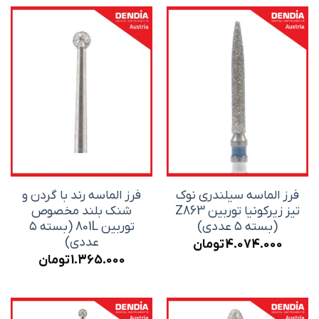
through
8.872.000 تومان
فرز الماسه سیلندری نوک
فرز الماسه رند با گردن و
تیز زیرکونیا توربین Z863
شنک بلند مخصوص
(بسته ۵ عددی)
توربین 801L (بسته ۵
عددی)
4.074.000
تومان
1.365.000
تومان