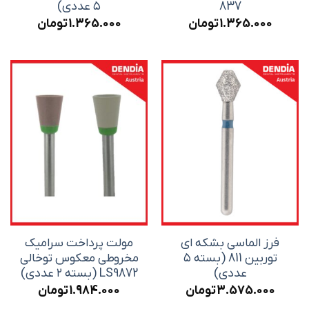
837
۵ عددی)
1.365.000
تومان
1.365.000
تومان
فرز الماسی بشکه ای
مولت پرداخت سرامیک
توربین 811 (بسته ۵
مخروطی معکوس توخالی
عددی)
LS9872 (بسته ۲ عددی)
3.575.000
تومان
1.984.000
تومان