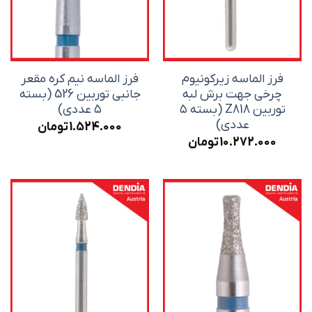
فرز الماسه زیرکونیوم
فرز الماسه نیم کره مقعر
چرخی جهت برش لبه
جانبی توربین 526 (بسته
توربین Z818 (بسته ۵
۵ عددی)
عددی)
1.524.000
تومان
10.272.000
تومان