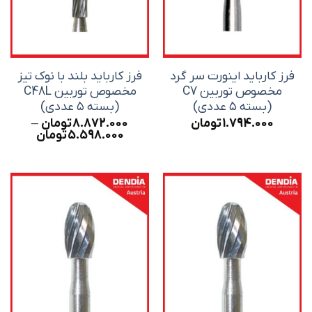
فرز کارباید اینورت سر گرد
فرز کارباید بلند با نوک تیز
مخصوص توربین C7
مخصوص توربین C48L
(بسته ۵ عددی)
(بسته ۵ عددی)
1.794.000
تومان
8.872.000
تومان
–
Price
5.598.000
تومان
range:
hrough
8.872.000 ت