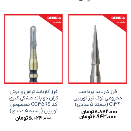
range:
3.938.000 تومان
through
5.912.000 تومان
فرز کارباید پرداخت
فرز کارباید تراش و برش
مخروطی نوک تیز توربین
کران دو باند مشکی کبری
C134 (بسته ۵ عددی)
کد CG35RS مخصوص
توربین (بسته ۵ عددی)
8.872.000
تومان
–
Price
6.943.000
تومان
5.024.000
تومان
range:
6.943.000 تومان