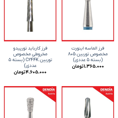
فرز الماسه اینورت
فرز کارباید تورپیدو
مخصوص توربین 805
مخروطی مخصوص
(بسته ۵ عددی)
توربین C244K (بسته ۵
عددی)
1.365.000
تومان
4.605.000
تومان