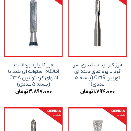
فرز کارباید سیلندری سر
فرز کارباید برداشت
گرد با پره های دنده ای
آمالگام استوانه ای بلند با
توربین C31R (بسته ۵
انتهای گرد توربین C31A
عددی)
(بسته ۵ عددی)
1.794.000
تومان
3.897.000
تومان