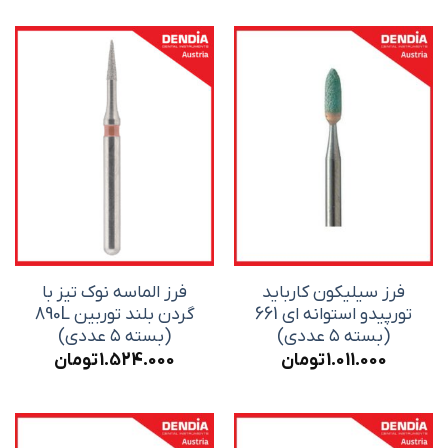
فرز سیلیکون کارباید
فرز الماسه نوک تیز با
تورپیدو استوانه ای 661
گردن بلند توربین 890L
(بسته ۵ عددی)
(بسته ۵ عددی)
1.011.000
تومان
1.524.000
تومان