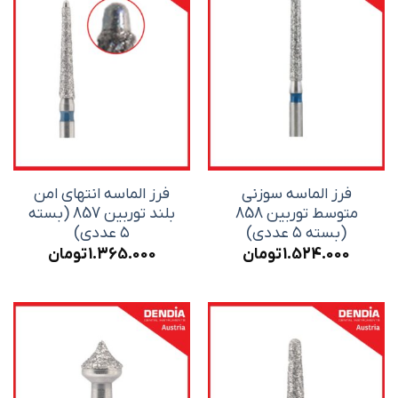
فرز الماسه سوزنی
فرز الماسه انتهای امن
متوسط توربین 858
بلند توربین 857 (بسته
(بسته ۵ عددی)
۵ عددی)
1.524.000
تومان
1.365.000
تومان