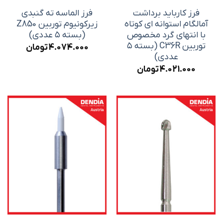
فرز کارباید برداشت
فرز الماسه ته گنبدی
آمالگام استوانه ای کوتاه
زیرکونیوم توربین Z850
با انتهای گرد مخصوص
(بسته ۵ عددی)
توربین C36R (بسته ۵
4.074.000
تومان
عددی)
4.021.000
تومان