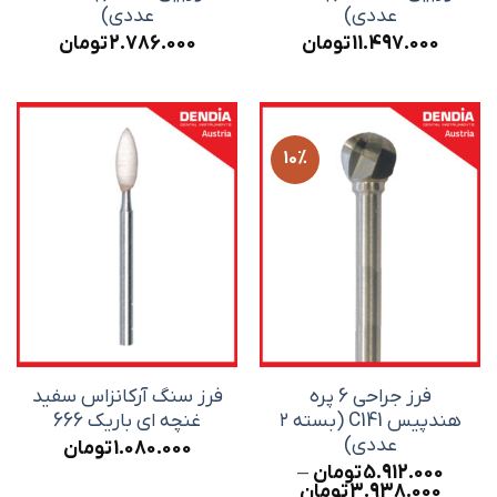
عددی)
عددی)
11.497.000
تومان
2.786.000
تومان
10%
فرز جراحی 6 پره
فرز سنگ آرکانزاس سفید
هندپیس C141 (بسته ۲
غنچه ای باریک 666
عددی)
1.080.000
تومان
5.912.000
تومان
–
Price
3.938.000
تومان