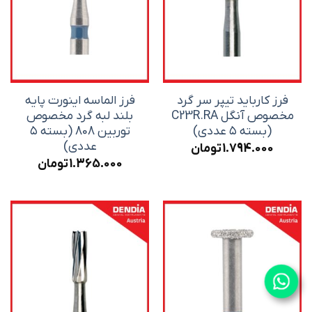
فرز کارباید تیپر سر گرد
فرز الماسه اینورت پایه
مخصوص آنگل C23R.RA
بلند لبه گرد مخصوص
(بسته ۵ عددی)
توربین 808 (بسته ۵
عددی)
1.794.000
تومان
1.365.000
تومان