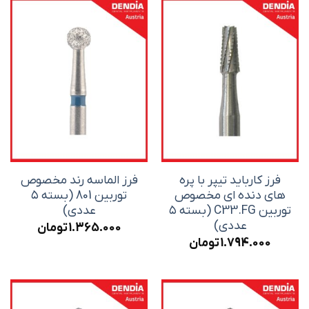
فرز کارباید تیپر با پره
فرز الماسه رند مخصوص
های دنده ای مخصوص
توربین 801 (بسته ۵
توربین C33.FG (بسته ۵
عددی)
عددی)
1.365.000
تومان
1.794.000
تومان