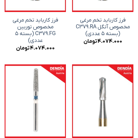
فرز کارباید تخم مرغی
فرز کارباید تخم مرغی
مخصوص آنگل C379.RA
مخصوص توربین
(بسته ۵ عددی)
C379.FG (بسته ۵
عددی)
4.074.000
تومان
4.074.000
تومان