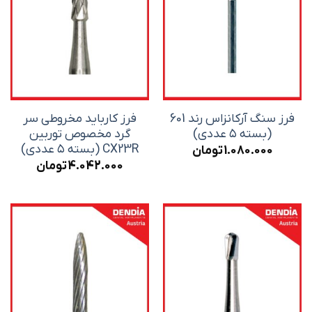
فرز سنگ آرکانزاس رند 601
فرز کارباید مخروطی سر
(بسته ۵ عددی)
گرد مخصوص توربین
CX23R (بسته ۵ عددی)
1.080.000
تومان
4.042.000
تومان