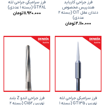
فرز جراحی کارباید
فرز سرامیکی جراحی لثه
هندپیس مخصوص
GT48L (بسته ۱ عددی)
دندان عقل C1T (بسته ۲
11.920.000
تومان
عددی)
2.110.000
تومان
فرز سرامیکی جراحی لثه
فرز جراحی اندو Z بلند
توربین GT135 (بسته ۱
توربین C152 (بسته ۲