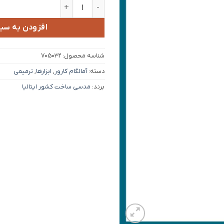
آمالگام کارور N.89/92 عدد
افزودن به سبد
شناسه محصول:
705032
دسته:
آمالگام کارور
,
ابزارها
,
ترمیمی
برند:
مدسی ساخت کشور ایتالیا