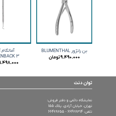
آمالگام ک
بن رانژور BLUMENTHAL
ENBACK 3
9.490.000
تومان
1.498.000
توان دنت
نمایشگاه دائمی و دفتر فروش:
تهران، خیابان آزادی، پلاک 155
تلفن:
66428314 - 66428255