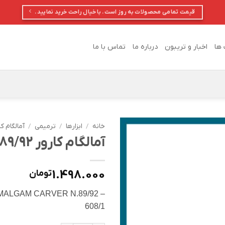
قیمت تمامی محصولات به روز است. با خیال راحت خرید نمایید.
 ها
اخبار و تریبون
درباره ما
تماس با ما
خانه
/
ابزارها
/
ترمیمی
/
آمالگام کا
آمالگام کارور N.89/92
1.498.000
تومان
MALGAM CARVER N.89/92 –
608/1