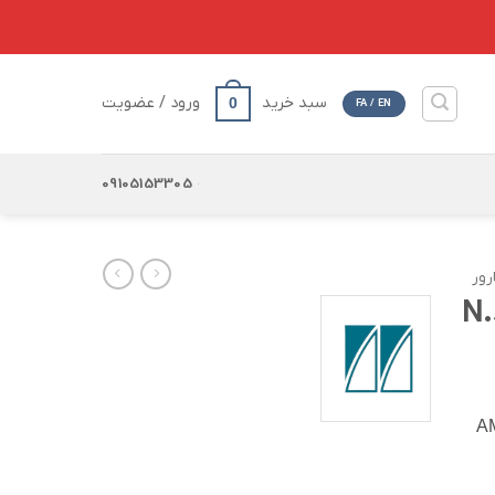
سبد خرید
ورود / عضویت
0
FA / EN
09105153305
رور
A