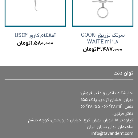
سرنگ تزریق COOK-
آمالگام کارور USC2
WAITE ml 1.8
1.580.000
تومان
3.487.000
تومان
توان دنت
نمایشگاه دائمی و دفتر فروش:
تهران، خیابان آزادی، پلاک 155
تلفن:
66428314 - 66428255
دفتر مرکزی:
کیلومتر 18 اتوبان تهران کرج، خیابان داروپخش، کوچه ششم
ساختمان توان سازان ایران
info@tavandent.com