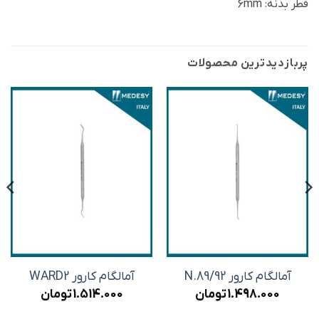
قطر بدنه: 6mm
پربازدید‌ترین محصولات
آمالگام کارور N.89/92
آمالگام کارور WARD2
1.498.000
تومان
1.514.000
تومان