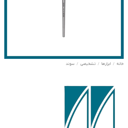
خانه
/
ابزارها
/
تشخیصی
/
سوند