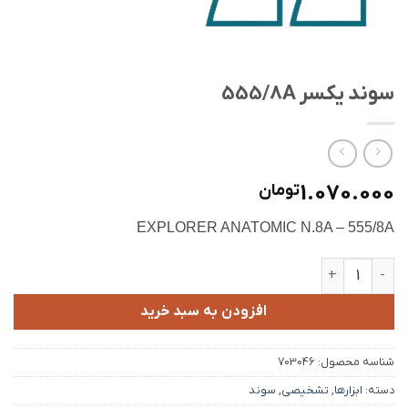
سوند یکسر 555/8A
1.070.000
تومان
EXPLORER ANATOMIC N.8A – 555/8A
سوند یکسر 555/8A عدد
افزودن به سبد خرید
شناسه محصول:
703046
دسته:
ابزارها
,
تشخیصی
,
سوند