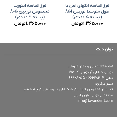
فرز الماسه انتهای امن با
فرز الماسه اینورت
طول متوسط توربین 851
مخصوص توربین 805
(بسته ۵ عددی)
(بسته ۵ عددی)
1.365.000
تومان
1.365.000
تومان
توان دنت
نمایشگاه دائمی و دفتر فروش:
تهران، خیابان آزادی، پلاک 155
تلفن:
66428314 - 66428255
دفتر مرکزی:
کیلومتر 18 اتوبان تهران کرج، خیابان داروپخش، کوچه ششم
ساختمان توان سازان ایران
info@tavandent.com