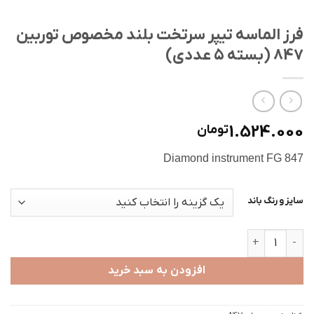
فرز الماسه تیپر سرتخت بلند مخصوص توربین
847 (بسته ۵ عددی)
1.524.000
تومان
Diamond instrument FG 847
سایز و رنگ باند
فرز الماسه تیپر سرتخت بلند مخصوص توربین 847 (بسته ۵ عددی) عدد
افزودن به سبد خرید